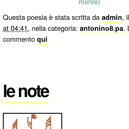
morire)
Questa poesia è stata scritta da
admin
, i
at 04:41
, nella categoria:
antonino8.pa
.
commento
qui
le note