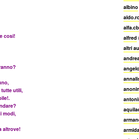
albino
aldo.
alfa.cb
e cosi!
alfred
altri a
andrea
eranno?
angelo
annali
uno,
anoni
utte utili,
le!.
antoni
andare?
aquila
 i modi,
arman
a altrove!
armida