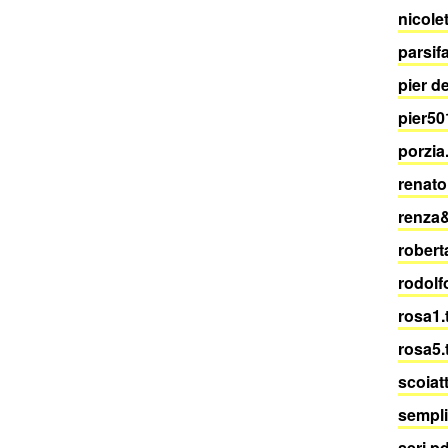
nicole
parsifa
pier d
pier50
porzia
renato
renza
robert
rodolf
rosa1.
rosa5.
scoiat
sempl
seri.p