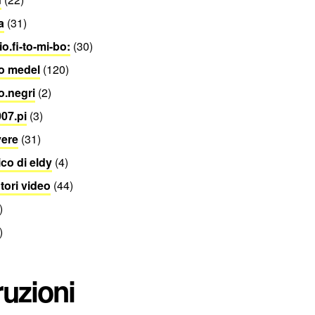
a
(31)
o.fi-to-mi-bo:
(30)
o medel
(120)
o.negri
(2)
07.pi
(3)
vere
(31)
co di eldy
(4)
utori video
(44)
)
)
ruzioni