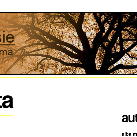
ta
aut
alba mo