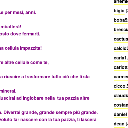
artemi
bigio
(
e per mesi, anni.
boba5
ombatterà!
bresci
posto dove fermarti.
cactu
na cellula impazzita!
calcio
carla1
e altre cellule come te,
carlot
a riuscire a trasformare tutto ciò che ti sta
carme
cicco.
minerai.
claudi
iuscirai ad inglobare nella tua pazzia altre
costan
a. Diverrai grande, grande sempre più grande.
daniel
voluto far nascere con la tua pazzia, ti lascerà
dean
(