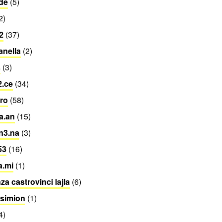
de
(5)
2)
2
(37)
anella
(2)
s
(3)
2.ce
(34)
.ro
(58)
ta.an
(15)
n3.na
(3)
53
(16)
a.mi
(1)
za castrovinci lajla
(6)
 simion
(1)
4)