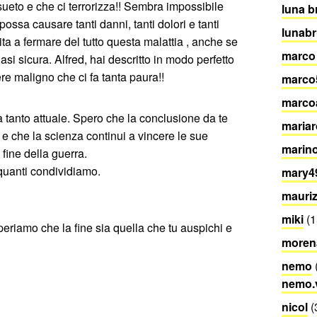
sueto e che ci terrorizza!! Sembra impossibile
luna b
 causare tanti danni, tanti dolori e tanti
lunab
ta a fermare del tutto questa malattia , anche se
marco
asi sicura. Alfred, hai descritto in modo perfetto
re maligno che ci fa tanta paura!!
marco
marco
tanto attuale. Spero che la conclusione da te
mariar
e che la scienza continui a vincere le sue
marin
a fine della guerra.
i quanti condividiamo.
mary4
mauriz
miki
(1
periamo che la fine sia quella che tu auspichi e
morena
nemo
nemo.
nicol
(