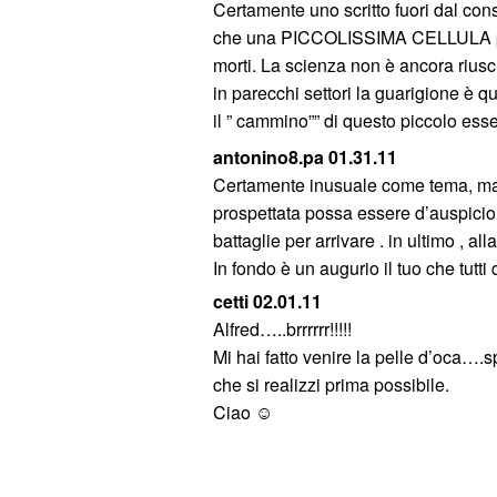
Certamente uno scritto fuori dal con
che una PICCOLISSIMA CELLULA possa
morti. La scienza non è ancora riusci
in parecchi settori la guarigione è qu
il ” cammino”” di questo piccolo esse
antonino8.pa 01.31.11
Certamente inusuale come tema, ma 
prospettata possa essere d’auspicio 
battaglie per arrivare . in ultimo , all
In fondo è un augurio il tuo che tutt
cetti 02.01.11
Alfred…..brrrrrr!!!!!
Mi hai fatto venire la pelle d’oca….s
che si realizzi prima possibile.
Ciao ☺