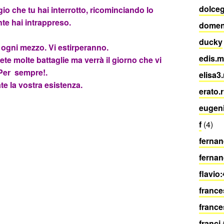
dolceg
io che tu hai interrotto, ricominciando lo
e hai intrappreso.
domen
ducky
ogni mezzo. Vi estirperanno.
edis.m
ete molte battaglie ma verrà il giorno che vi
Per sempre!.
elisa3
te la vostra
esistenza.
erato.
eugenio
f
(4)
ferna
fernan
flavio
france
france
franci