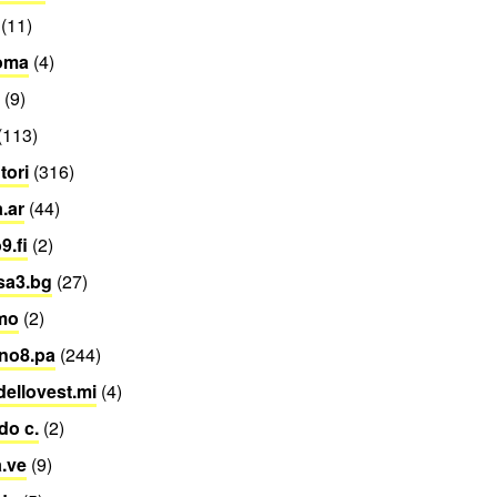
(11)
roma
(4)
(9)
(113)
utori
(316)
.ar
(44)
9.fi
(2)
sa3.bg
(27)
mo
(2)
no8.pa
(244)
dellovest.mi
(4)
do c.
(2)
.ve
(9)