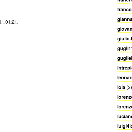
franco
gianna
11 01:21
.
giova
giulio.
gugli11
guglie
intrep
leonar
lola
(2)
lorenz
lorenz
lucian
luigi4l