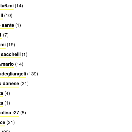
tta6.mi
(14)
ll
(10)
e sante
(1)
1
(7)
.mi
(19)
 sacchelli
(1)
&mario
(14)
adegliangeli
(139)
o danese
(21)
ta
(4)
ta
(1)
tolina :27
(5)
ice
(31)
d
(22)