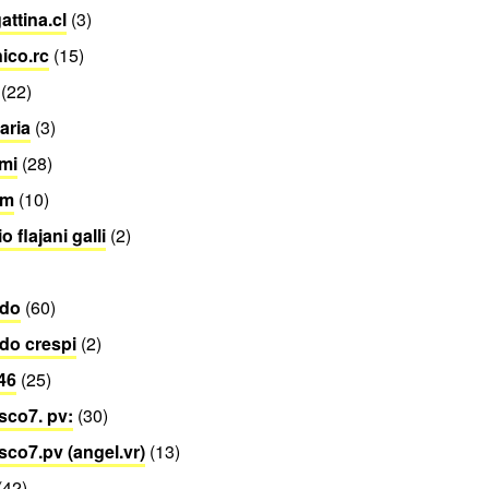
attina.cl
(3)
ico.rc
(15)
(22)
aria
(3)
.mi
(28)
rm
(10)
 flajani galli
(2)
ndo
(60)
do crespi
(2)
:46
(25)
sco7. pv:
(30)
sco7.pv (angel.vr)
(13)
(42)