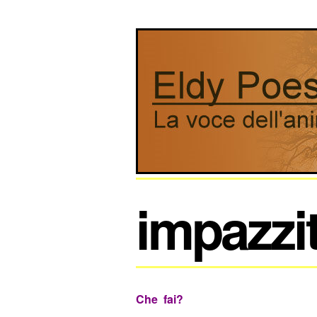
impazzi
Che fai?