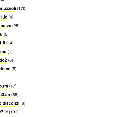
muzzioli
(170)
1.lc
(4)
nna.vc
(25)
lu
(5)
.fi
(14)
lmo
(1)
ido2
(6)
do.ce
(5)
o.rm
(17)
o3.an
(55)
o disconzi
(6)
c7.lc
(101)