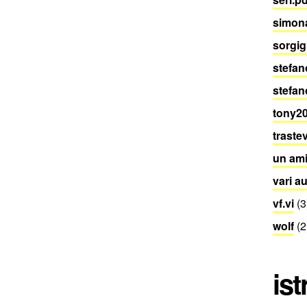
simon
sorgigi
stefan
stefan
tony20
traste
un ami
vari a
vf.vi
(3
wolf
(2
ist