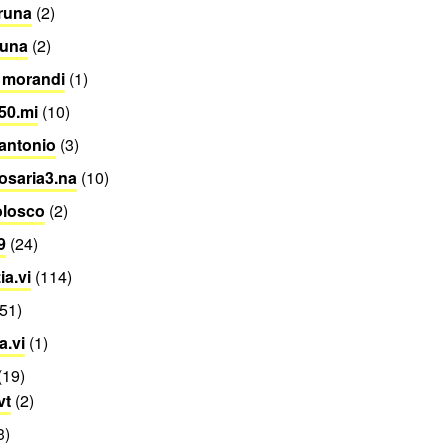
runa
(2)
runa
(2)
 morandi
(1)
50.mi
(10)
antonio
(3)
osaria3.na
(10)
olosco
(2)
9
(24)
ia.vi
(114)
51)
.vi
(1)
(19)
vt
(2)
3)