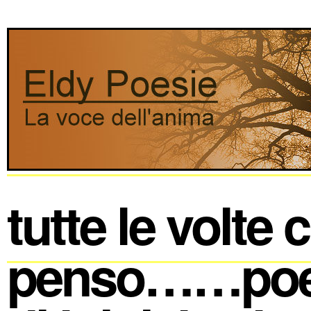
tutte le volte c
penso……poe