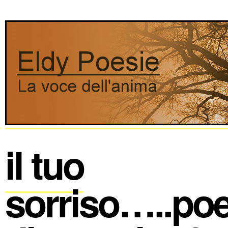
il tuo
sorriso…..poe