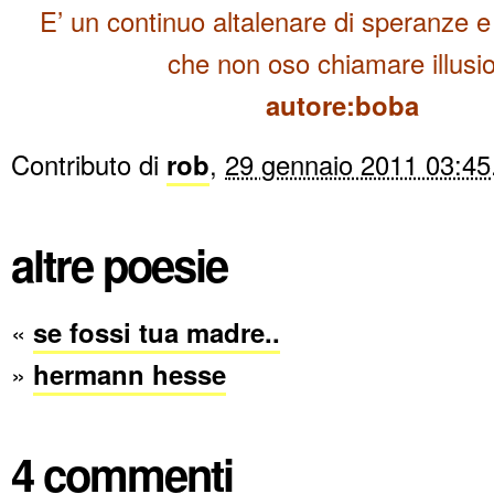
E’ un continuo altalenare di speranze e 
che non oso chiamare illusio
autore:boba
Contributo di
rob
,
29 gennaio 2011 03:45
altre poesie
«
se fossi tua madre..
»
hermann hesse
4 commenti