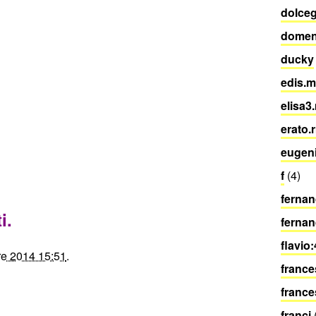
dolceg
domen
ducky
edis.m
elisa3
erato.
eugenio
f
(4)
ferna
i.
fernan
flavio
re 2014 15:51
.
france
france
franci