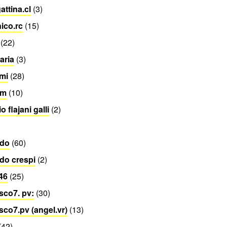
attina.cl
(3)
ico.rc
(15)
(22)
aria
(3)
.mi
(28)
rm
(10)
 flajani galli
(2)
ndo
(60)
do crespi
(2)
:46
(25)
sco7. pv:
(30)
sco7.pv (angel.vr)
(13)
(42)