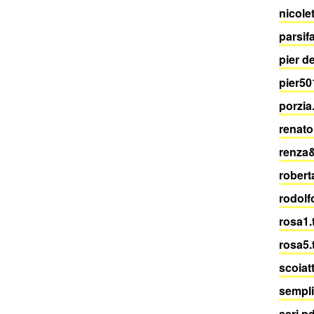
nicole
parsifa
pier d
pier50
porzia
renato
renza
robert
rodolf
rosa1.
rosa5.
scoiat
sempl
seri.p