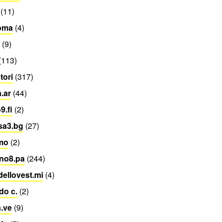
(11)
roma
(4)
(9)
(113)
utori
(317)
.ar
(44)
9.fi
(2)
sa3.bg
(27)
mo
(2)
no8.pa
(244)
dellovest.mi
(4)
do c.
(2)
.ve
(9)