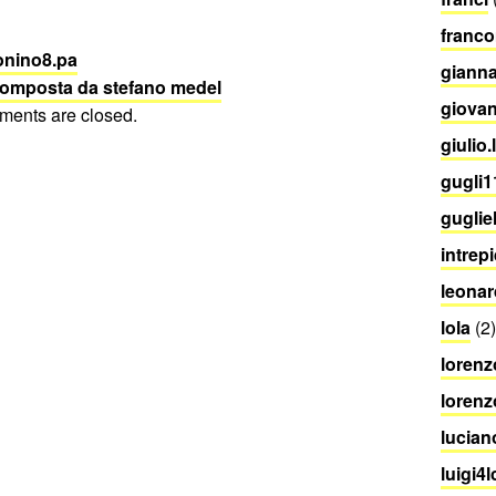
franco
onino8.pa
gianna
composta da stefano medel
giova
ents are closed.
giulio.
gugli11
guglie
intrep
leonar
lola
(2)
lorenz
lorenz
lucian
luigi4l