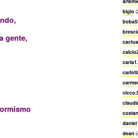
artemi
bigio
(
ondo,
boba5
bresci
a gente,
cactu
calcio
carla1
carlot
carme
cicco.
claudi
nformismo
costan
daniel
dean
(