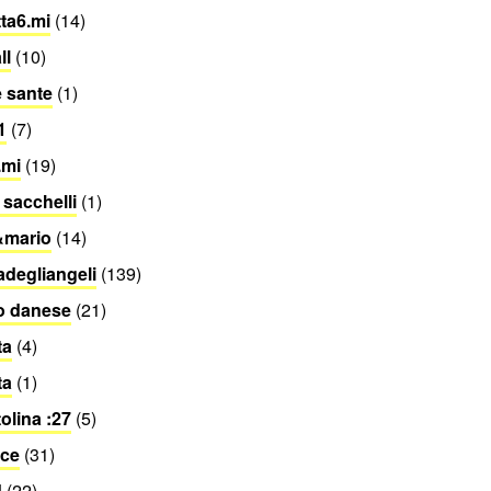
tta6.mi
(14)
ll
(10)
e sante
(1)
1
(7)
.mi
(19)
 sacchelli
(1)
&mario
(14)
adegliangeli
(139)
o danese
(21)
ta
(4)
ta
(1)
tolina :27
(5)
ice
(31)
d
(22)