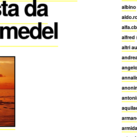
ta da
albino
 medel
aldo.
alfa.cb
alfred
altri a
andrea
angelo
annali
anoni
antoni
aquila
arman
armida