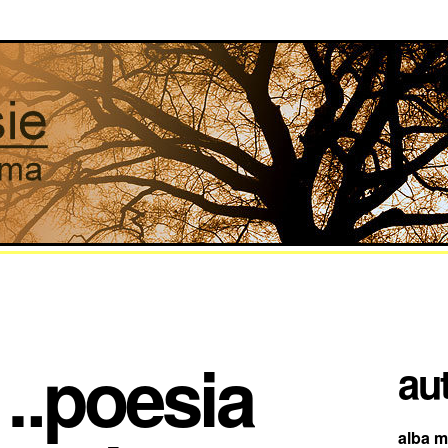
….poesia
aut
alba mo