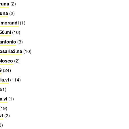
runa
(2)
runa
(2)
 morandi
(1)
50.mi
(10)
antonio
(3)
osaria3.na
(10)
olosco
(2)
9
(24)
ia.vi
(114)
51)
.vi
(1)
(19)
vt
(2)
3)