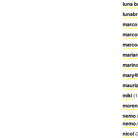
luna b
lunab
marco
marco
marco
mariar
marin
mary4
mauriz
miki
(1
morena
nemo
nemo.
nicol
(