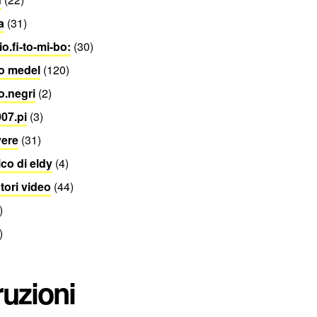
a
(31)
o.fi-to-mi-bo:
(30)
o medel
(120)
o.negri
(2)
07.pi
(3)
vere
(31)
co di eldy
(4)
utori video
(44)
)
)
ruzioni