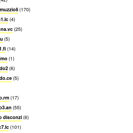
muzzioli
(170)
1.lc
(4)
nna.vc
(25)
lu
(5)
.fi
(14)
lmo
(1)
ido2
(6)
do.ce
(5)
o.rm
(17)
o3.an
(55)
o disconzi
(6)
c7.lc
(101)