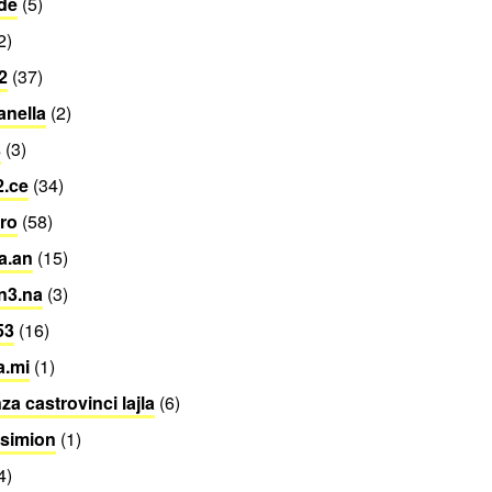
de
(5)
2)
2
(37)
anella
(2)
s
(3)
2.ce
(34)
.ro
(58)
ta.an
(15)
n3.na
(3)
53
(16)
a.mi
(1)
za castrovinci lajla
(6)
 simion
(1)
4)