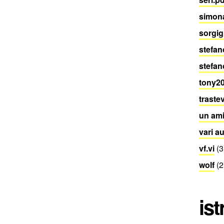
simon
sorgigi
stefan
stefan
tony20
traste
un ami
vari a
vf.vi
(3
wolf
(2
ist