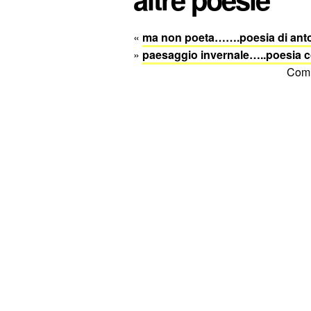
«
ma non poeta…….poesia di ant
»
paesaggio invernale…..poesia 
Comm