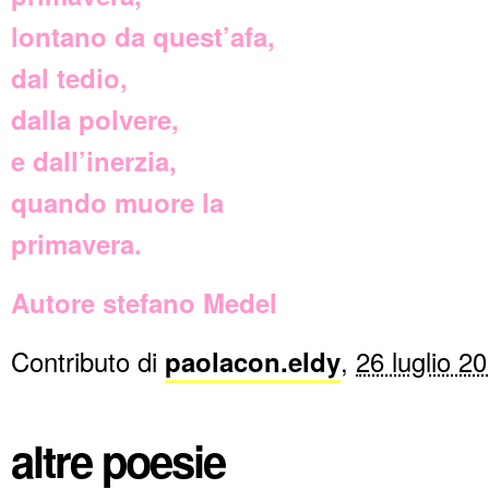
lontano da quest’afa,
dal tedio,
dalla polvere,
e dall’inerzia,
quando muore la
primavera.
Autore stefano Medel
Contributo di
paolacon.eldy
,
26 luglio 2
altre poesie